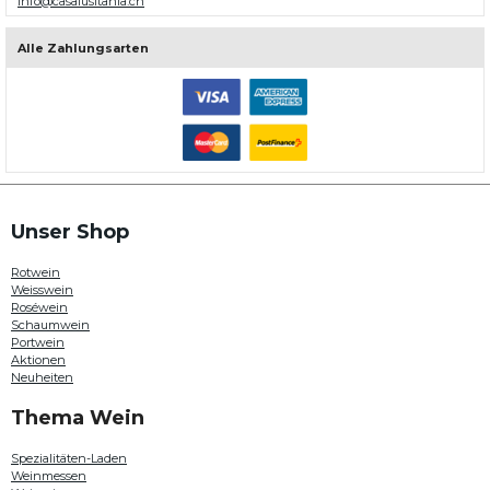
info@casalusitania.ch
über
200
Weinen
Alle Zahlungsarten
aus
allen
Weinregionen
in
Portugal.
Hier
können
Sie
beispielsweise
Weine
Unser Shop
von
Quinta
Rotwein
da
Weisswein
Plansel
Roséwein
,
Schaumwein
Paulo
Portwein
Laureano
Aktionen
,
Neuheiten
Quinta do
Passadouro
Thema Wein
oder
Douro
Family
Spezialitäten-Laden
Estates
Weinmessen
entdecken.