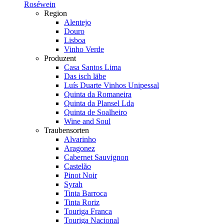
Roséwein
Region
Alentejo
Douro
Lisboa
Vinho Verde
Produzent
Casa Santos Lima
Das isch läbe
Luís Duarte Vinhos Unipessal
Quinta da Romaneira
Quinta da Plansel Lda
Quinta de Soalheiro
Wine and Soul
Traubensorten
Alvarinho
Aragonez
Cabernet Sauvignon
Castelão
Pinot Noir
Syrah
Tinta Barroca
Tinta Roriz
Touriga Franca
Touriga Nacional