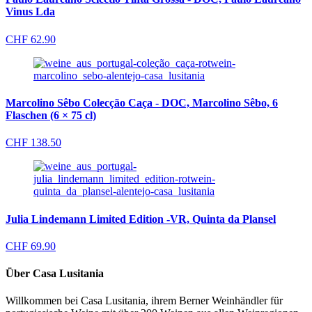
Vinus Lda
CHF
62.90
Marcolino Sêbo Colecção Caça - DOC, Marcolino Sêbo, 6
Flaschen (6 × 75 cl)
CHF
138.50
Julia Lindemann Limited Edition -VR, Quinta da Plansel
CHF
69.90
Über Casa Lusitania
Willkommen bei Casa Lusitania, ihrem Berner Weinhändler für