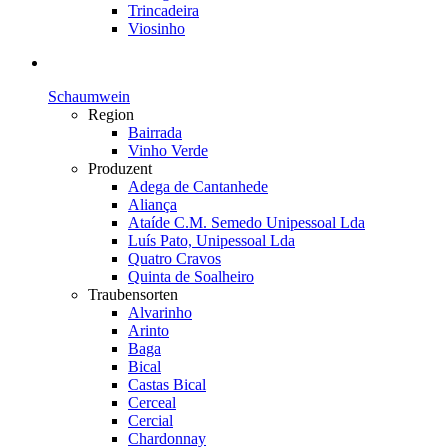
Trincadeira
Viosinho
Schaumwein
Region
Bairrada
Vinho Verde
Produzent
Adega de Cantanhede
Aliança
Ataíde C.M. Semedo Unipessoal Lda
Luís Pato, Unipessoal Lda
Quatro Cravos
Quinta de Soalheiro
Traubensorten
Alvarinho
Arinto
Baga
Bical
Castas Bical
Cerceal
Cercial
Chardonnay