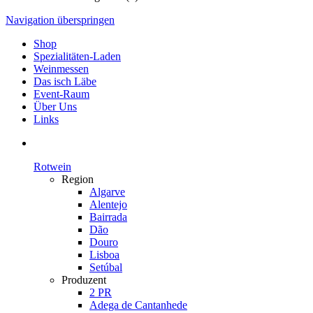
Navigation überspringen
Shop
Spezialitäten-Laden
Weinmessen
Das isch Läbe
Event-Raum
Über Uns
Links
Rotwein
Region
Algarve
Alentejo
Bairrada
Dão
Douro
Lisboa
Setúbal
Produzent
2 PR
Adega de Cantanhede