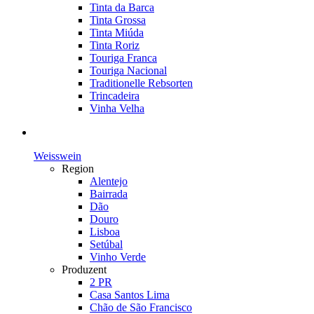
Tinta da Barca
Tinta Grossa
Tinta Miúda
Tinta Roriz
Touriga Franca
Touriga Nacional
Traditionelle Rebsorten
Trincadeira
Vinha Velha
Weisswein
Region
Alentejo
Bairrada
Dão
Douro
Lisboa
Setúbal
Vinho Verde
Produzent
2 PR
Casa Santos Lima
Chão de São Francisco