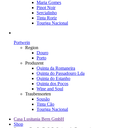
Maria Gomes
Pinot Noir
Sercialinho
Tinta Roriz
Touriga Nacional
Portwein
Region
Douro
Porto
Produzent
Quinta da Romaneira
Quinta do Passadouro Lda
Quinta do Estanho
Quinta dos Poços
Wine and Soul
Traubensorten
Sousão
Tinta Cão
Touriga Nacional
Casa Lusitania Bern GmbH
Shop