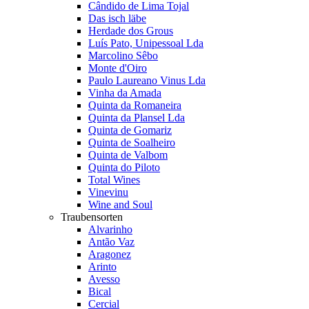
Cândido de Lima Tojal
Das isch läbe
Herdade dos Grous
Luís Pato, Unipessoal Lda
Marcolino Sêbo
Monte d'Oiro
Paulo Laureano Vinus Lda
Vinha da Amada
Quinta da Romaneira
Quinta da Plansel Lda
Quinta de Gomariz
Quinta de Soalheiro
Quinta de Valbom
Quinta do Piloto
Total Wines
Vinevinu
Wine and Soul
Traubensorten
Alvarinho
Antão Vaz
Aragonez
Arinto
Avesso
Bical
Cercial