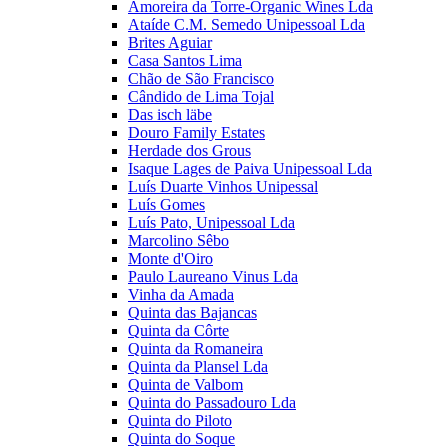
Amoreira da Torre-Organic Wines Lda
Ataíde C.M. Semedo Unipessoal Lda
Brites Aguiar
Casa Santos Lima
Chão de São Francisco
Cândido de Lima Tojal
Das isch läbe
Douro Family Estates
Herdade dos Grous
Isaque Lages de Paiva Unipessoal Lda
Luís Duarte Vinhos Unipessal
Luís Gomes
Luís Pato, Unipessoal Lda
Marcolino Sêbo
Monte d'Oiro
Paulo Laureano Vinus Lda
Vinha da Amada
Quinta das Bajancas
Quinta da Côrte
Quinta da Romaneira
Quinta da Plansel Lda
Quinta de Valbom
Quinta do Passadouro Lda
Quinta do Piloto
Quinta do Soque