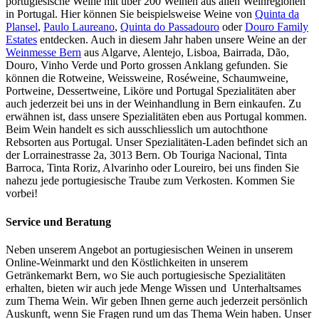
portugiesische Weine mit über 200 Weinen aus allen Weinregionen
in Portugal. Hier können Sie beispielsweise Weine von
Quinta da
Plansel
,
Paulo Laureano
,
Quinta do Passadouro
oder
Douro Family
Estates
entdecken. Auch in diesem Jahr haben unsere Weine an der
Weinmesse Bern
aus Algarve, Alentejo, Lisboa, Bairrada, Dão,
Douro, Vinho Verde und Porto grossen Anklang gefunden. Sie
können die Rotweine, Weissweine, Roséweine, Schaumweine,
Portweine, Dessertweine, Liköre und Portugal Spezialitäten aber
auch jederzeit bei uns in der Weinhandlung in Bern einkaufen. Zu
erwähnen ist, dass unsere Spezialitäten eben aus Portugal kommen.
Beim Wein handelt es sich ausschliesslich um autochthone
Rebsorten aus Portugal. Unser Spezialitäten-Laden befindet sich an
der Lorrainestrasse 2a, 3013 Bern. Ob Touriga Nacional, Tinta
Barroca, Tinta Roriz, Alvarinho oder Loureiro, bei uns finden Sie
nahezu jede portugiesische Traube zum Verkosten. Kommen Sie
vorbei!
Service und Beratung
Neben unserem Angebot an portugiesischen Weinen in unserem
Online-Weinmarkt und den Köstlichkeiten in unserem
Getränkemarkt Bern, wo Sie auch portugiesische Spezialitäten
erhalten, bieten wir auch jede Menge Wissen und Unterhaltsames
zum Thema Wein. Wir geben Ihnen gerne auch jederzeit persönlich
Auskunft, wenn Sie Fragen rund um das Thema Wein haben. Unser