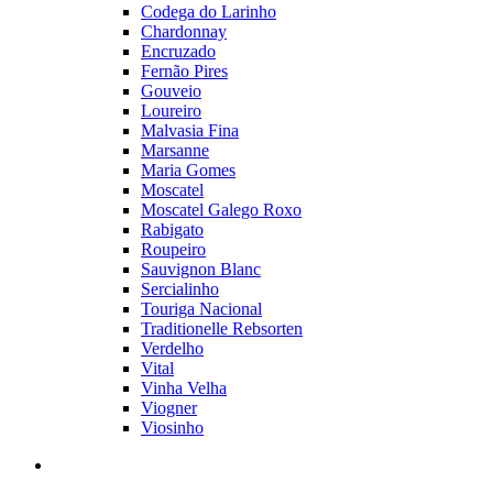
Codega do Larinho
Chardonnay
Encruzado
Fernão Pires
Gouveio
Loureiro
Malvasia Fina
Marsanne
Maria Gomes
Moscatel
Moscatel Galego Roxo
Rabigato
Roupeiro
Sauvignon Blanc
Sercialinho
Touriga Nacional
Traditionelle Rebsorten
Verdelho
Vital
Vinha Velha
Viogner
Viosinho