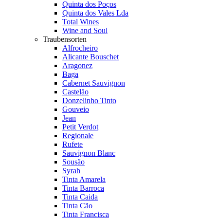
Quinta dos Poços
Quinta dos Vales Lda
Total Wines
Wine and Soul
Traubensorten
Alfrocheiro
Alicante Bouschet
Aragonez
Baga
Cabernet Sauvignon
Castelão
Donzelinho Tinto
Gouveio
Jean
Petit Verdot
Regionale
Rufete
Sauvignon Blanc
Sousão
Syrah
Tinta Amarela
Tinta Barroca
Tinta Caida
Tinta Cão
Tinta Francisca