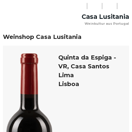
LOGIN
Casa Lusitania
NEWSLETTER
Weinkultur aus Portugal
WARENKORB
PERSÖNLICHE
KONTAKT
(0)
Weinshop Casa Lusitania
BERATUNG:
+41
Quinta da Espiga -
(0)31
VR, Casa Santos
918
Lima
08
Lisboa
03