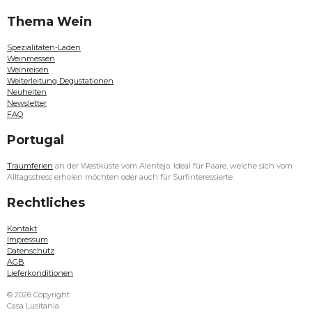
Paulo
Thema Wein
Laureano
,
Quinta do
Spezialitäten-Laden
Passadouro
Weinmessen
oder
Weinreisen
Douro
Weiterleitung Degustationen
Family
Neuheiten
Estates
Newsletter
entdecken.
FAQ
Auch
in
Portugal
diesem
Jahr
haben
Traumferien
an der Westküste vom Alentejo. Ideal für Paare, welche sich vom
unsere
Alltagsstress erholen möchten oder auch für Surfinteressierte.
Weine
an
Rechtliches
der
Weinmesse
Kontakt
Bern
Impressum
aus
Datenschutz
Algarve,
AGB
Alentejo,
Lieferkonditionen
Lisboa,
Bairrada,
© 2026 Copyright
Dão,
Casa Lusitania
Douro,