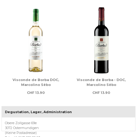
s
Visconde de Borba DOC,
Visconde de Borba - DOC,
Marcolino Sêbo
Marcolino Sêbo
CHF
13.90
CHF
13.90
Degustation, Lager, Administration
Über
Casa
Obere Zollgasse 69e
Lusitania
3072 Ostermundigen
(Keine Postadresse)
Willkommen