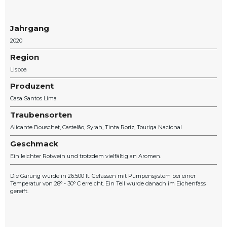
Jahrgang
2020
Region
Lisboa
Produzent
Casa Santos Lima
Traubensorten
Alicante Bouschet
Castelão
Syrah
Tinta Roriz
Touriga Nacional
Geschmack
Ein leichter Rotwein und trotzdem vielfältig an Aromen.
Die Gärung wurde in 26.500 lt. Gefässen mit Pumpensystem bei einer
Temperatur von 28° - 30° C erreicht. Ein Teil wurde danach im Eichenfass
gereift.