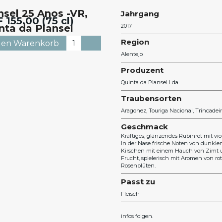
nsel 25 Anos -VR,
Jahrgang
F
155.00 (75 cl)
nta da Plansel
2017
ntejo
Region
Alentejo
Produzent
Quinta da Plansel Lda
Traubensorten
Aragonez
Touriga Nacional
Trincadei
Geschmack
Kräftiges, glänzendes Rubinrot mit vio
In der Nase frische Noten von dunkl
Kirschen mit einem Hauch von Zimt un
Frucht, spielerisch mit Aromen von r
Rosenblüten.
Passt zu
Fleisch
infos folgen.