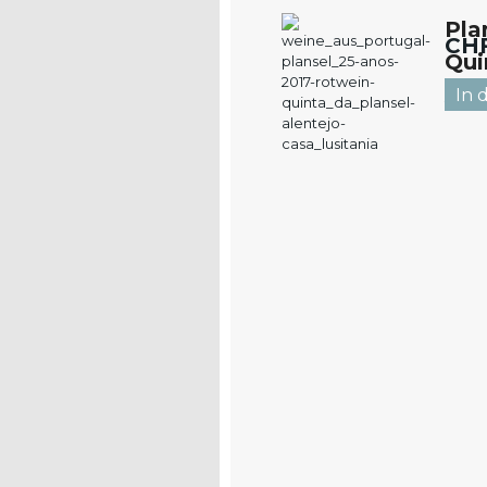
Pla
CH
Qui
Ale