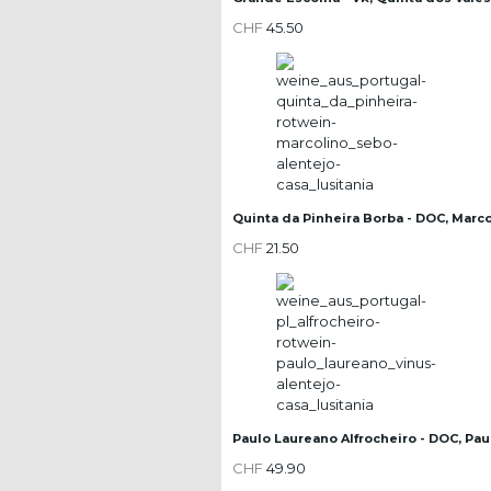
CHF
45.50
Quinta da Pinheira Borba - DOC, Marc
CHF
21.50
Paulo Laureano Alfrocheiro - DOC, Pa
CHF
49.90