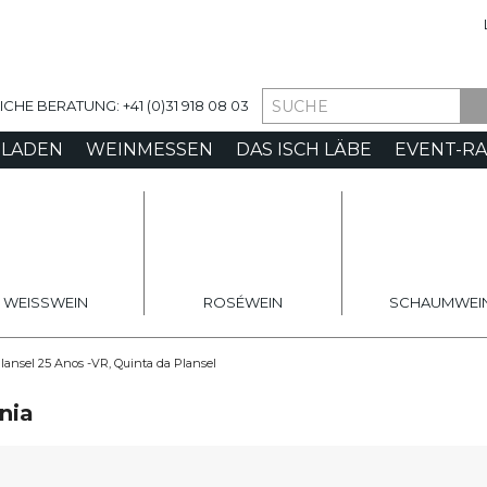
ia
HE BERATUNG: +41 (0)31 918 08 03
-LADEN
WEINMESSEN
DAS ISCH LÄBE
EVENT-R
WEISSWEIN
ROSÉWEIN
SCHAUMWEI
lansel 25 Anos -VR, Quinta da Plansel
nia