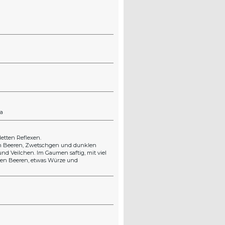
ra
letten Reflexen.
en Beeren, Zwetschgen und dunklen
d Veilchen. Im Gaumen saftig, mit viel
oten Beeren, etwas Würze und