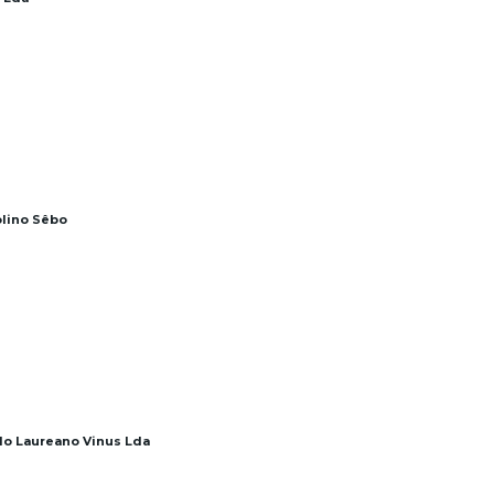
olino Sêbo
ulo Laureano Vinus Lda