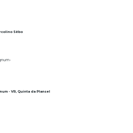
rcolino Sêbo
num - VR, Quinta da Plansel