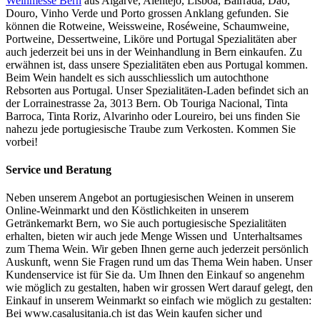
Weinmesse Bern
aus Algarve, Alentejo, Lisboa, Bairrada, Dão,
Douro, Vinho Verde und Porto grossen Anklang gefunden. Sie
können die Rotweine, Weissweine, Roséweine, Schaumweine,
Portweine, Dessertweine, Liköre und Portugal Spezialitäten aber
auch jederzeit bei uns in der Weinhandlung in Bern einkaufen. Zu
erwähnen ist, dass unsere Spezialitäten eben aus Portugal kommen.
Beim Wein handelt es sich ausschliesslich um autochthone
Rebsorten aus Portugal. Unser Spezialitäten-Laden befindet sich an
der Lorrainestrasse 2a, 3013 Bern. Ob Touriga Nacional, Tinta
Barroca, Tinta Roriz, Alvarinho oder Loureiro, bei uns finden Sie
nahezu jede portugiesische Traube zum Verkosten. Kommen Sie
vorbei!
Service und Beratung
Neben unserem Angebot an portugiesischen Weinen in unserem
Online-Weinmarkt und den Köstlichkeiten in unserem
Getränkemarkt Bern, wo Sie auch portugiesische Spezialitäten
erhalten, bieten wir auch jede Menge Wissen und Unterhaltsames
zum Thema Wein. Wir geben Ihnen gerne auch jederzeit persönlich
Auskunft, wenn Sie Fragen rund um das Thema Wein haben. Unser
Kundenservice ist für Sie da. Um Ihnen den Einkauf so angenehm
wie möglich zu gestalten, haben wir grossen Wert darauf gelegt, den
Einkauf in unserem Weinmarkt so einfach wie möglich zu gestalten:
Bei www.casalusitania.ch ist das Wein kaufen sicher und