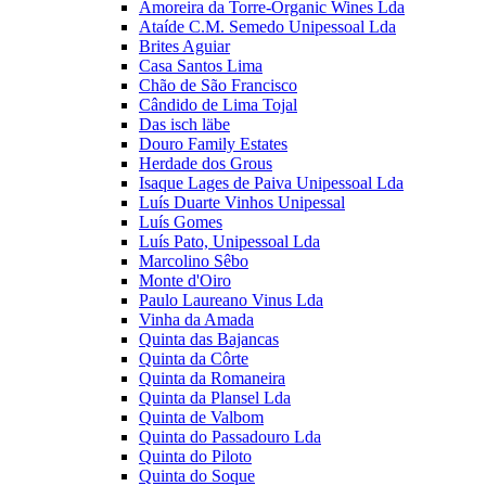
Amoreira da Torre-Organic Wines Lda
Ataíde C.M. Semedo Unipessoal Lda
Brites Aguiar
Casa Santos Lima
Chão de São Francisco
Cândido de Lima Tojal
Das isch läbe
Douro Family Estates
Herdade dos Grous
Isaque Lages de Paiva Unipessoal Lda
Luís Duarte Vinhos Unipessal
Luís Gomes
Luís Pato, Unipessoal Lda
Marcolino Sêbo
Monte d'Oiro
Paulo Laureano Vinus Lda
Vinha da Amada
Quinta das Bajancas
Quinta da Côrte
Quinta da Romaneira
Quinta da Plansel Lda
Quinta de Valbom
Quinta do Passadouro Lda
Quinta do Piloto
Quinta do Soque