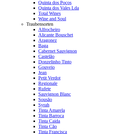
Quinta dos Poços
Quinta dos Vales Lda
Total Wines
Wine and Soul
Traubensorten
Alfrocheiro
Alicante Bouschet
Aragonez
Baga
Cabernet Sauvignon
Castelão
Donzelinho Tinto
Gouveio
Jean
Petit Verdot
Regionale
Rufete
Sauvignon Blanc
Sousão
Syrah
Tinta Amarela
Tinta Barroca
Tinta Caida
Tinta Cão
Tinta Francisca