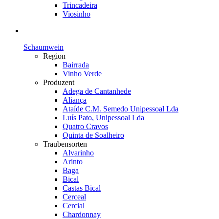
Trincadeira
Viosinho
Schaumwein
Region
Bairrada
Vinho Verde
Produzent
Adega de Cantanhede
Aliança
Ataíde C.M. Semedo Unipessoal Lda
Luís Pato, Unipessoal Lda
Quatro Cravos
Quinta de Soalheiro
Traubensorten
Alvarinho
Arinto
Baga
Bical
Castas Bical
Cerceal
Cercial
Chardonnay