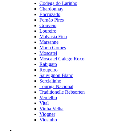
Codega do Larinho
Chardonnay
Encruzado
Fernão Pires
Gouveio
Loureiro
Malvasia Fina
Marsanne
Maria Gomes
Moscatel
Moscatel Galego Roxo
Rabigato
Roupeiro
Sauvignon Blanc
Sercialinho
Touriga Nacional
Traditionelle Rebsorten
Verdelho
Vital
Vinha Velha
Viogner
Viosinho