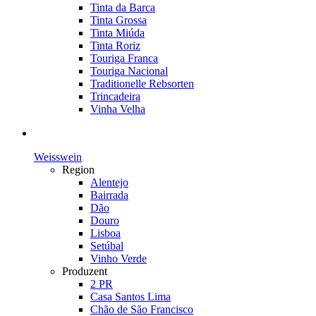
Tinta da Barca
Tinta Grossa
Tinta Miúda
Tinta Roriz
Touriga Franca
Touriga Nacional
Traditionelle Rebsorten
Trincadeira
Vinha Velha
Weisswein
Region
Alentejo
Bairrada
Dão
Douro
Lisboa
Setúbal
Vinho Verde
Produzent
2 PR
Casa Santos Lima
Chão de São Francisco