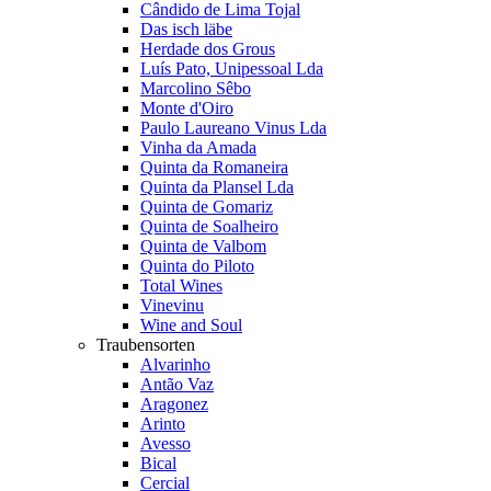
Cândido de Lima Tojal
Das isch läbe
Herdade dos Grous
Luís Pato, Unipessoal Lda
Marcolino Sêbo
Monte d'Oiro
Paulo Laureano Vinus Lda
Vinha da Amada
Quinta da Romaneira
Quinta da Plansel Lda
Quinta de Gomariz
Quinta de Soalheiro
Quinta de Valbom
Quinta do Piloto
Total Wines
Vinevinu
Wine and Soul
Traubensorten
Alvarinho
Antão Vaz
Aragonez
Arinto
Avesso
Bical
Cercial