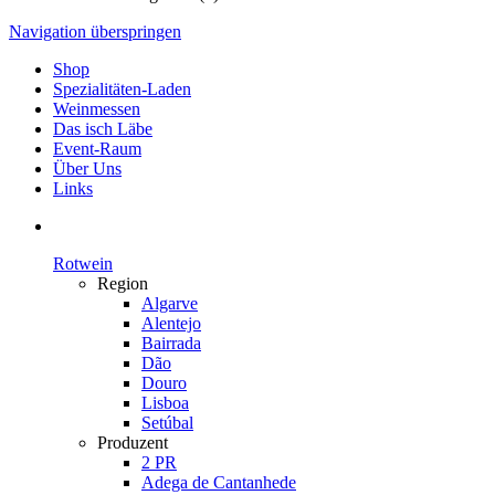
Navigation überspringen
Shop
Spezialitäten-Laden
Weinmessen
Das isch Läbe
Event-Raum
Über Uns
Links
Rotwein
Region
Algarve
Alentejo
Bairrada
Dão
Douro
Lisboa
Setúbal
Produzent
2 PR
Adega de Cantanhede