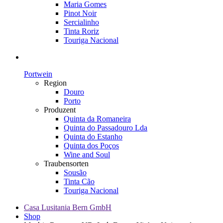
Maria Gomes
Pinot Noir
Sercialinho
Tinta Roriz
Touriga Nacional
Portwein
Region
Douro
Porto
Produzent
Quinta da Romaneira
Quinta do Passadouro Lda
Quinta do Estanho
Quinta dos Poços
Wine and Soul
Traubensorten
Sousão
Tinta Cão
Touriga Nacional
Casa Lusitania Bern GmbH
Shop