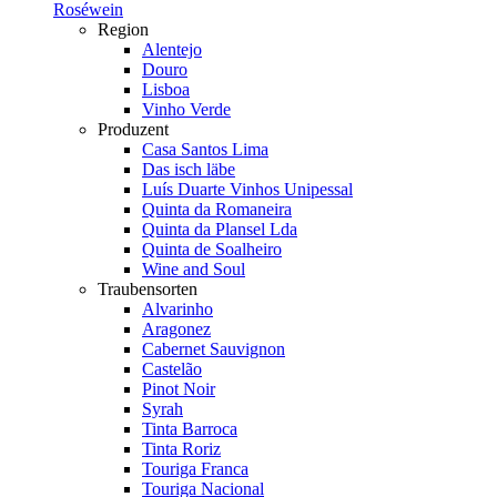
Roséwein
Region
Alentejo
Douro
Lisboa
Vinho Verde
Produzent
Casa Santos Lima
Das isch läbe
Luís Duarte Vinhos Unipessal
Quinta da Romaneira
Quinta da Plansel Lda
Quinta de Soalheiro
Wine and Soul
Traubensorten
Alvarinho
Aragonez
Cabernet Sauvignon
Castelão
Pinot Noir
Syrah
Tinta Barroca
Tinta Roriz
Touriga Franca
Touriga Nacional