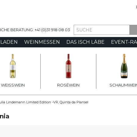
ia
HE BERATUNG: +41 (0)31 918 08 03
-LADEN
WEINMESSEN
DAS ISCH LÄBE
EVENT-R
WEISSWEIN
ROSÉWEIN
SCHAUMWEI
ulia Lindemann Limited Edition -VR, Quinta da Plansel
nia