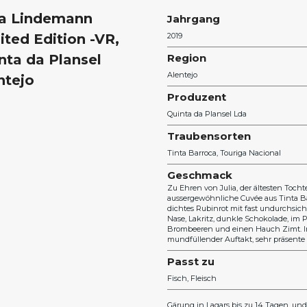
ia Lindemann
Jahrgang
ited Edition -VR,
2019
nta da Plansel
Region
Alentejo
ntejo
Produzent
Quinta da Plansel Lda
Traubensorten
Tinta Barroca
Touriga Nacional
Geschmack
Zu Ehren von Julia, der ältesten Toch
aussergewöhnliche Cuvée aus Tinta Ba
dichtes Rubinrot mit fast undurchsic
Nase, Lakritz, dunkle Schokolade, im P
Brombeeren und einen Hauch Zimt. I
mundfüllender Auftakt, sehr präsente 
Passt zu
Fisch
Fleisch
Gärung in Lagars bis zu 14 Tagen, un