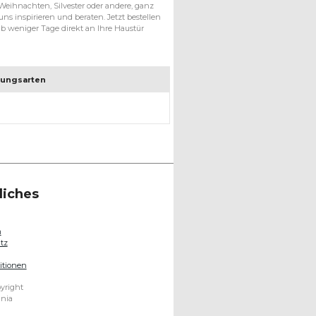
, Weihnachten, Silvester oder andere, ganz
uns inspirieren und beraten. Jetzt bestellen
 weniger Tage direkt an Ihre Haustür
lungsarten
liches
m
tz
itionen
yright
ania