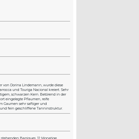
ter von Dorina Lindemann, wurde diese
rrocca und Touriga Nacional kreiert. Sehr
htigem, schwarzen Kern. Betörend in der
ort eingelegte Pflaumen, reife
m Gaumen sehr saftiger und
und fein geschliffene Tanninstruktur.
d stehenden Barriques. 12 Monatige