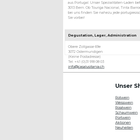
aus Portugal. Unser Spezialitäten-Laden befi
3013 Bern. Ob Touriga Nacional, Tinta Barroc
bei uns finden Sie nahezu jede portugies
Sie vorbei!
Degustation, Lager, Administration
Obere Zollgasse 69e
3072 Ostermundigen
(Keine Postadresse)
Tel. +41 (0)31 918 08 03
info@casalusitania.ch
Unser S
Rotwein
Weisswein
Roséwein
Schaumwein
Portwein
Aktionen
Neuheiten