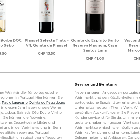
 Borba DOC,
Plansel Selecta Tinto -
Quinta do Espírito Santo
Viscond
no Sêbo
VR, Quinta da Plansel
Reserva Magnum, Casa
Reser
Santos Lima
Marco
.50
CHF
13.50
CHF
41.00
CH
Service und Beratung
er Weinhändler für portugiesische
Neben unserem Angebot an portugiesi
egionen in Portugal. Hier können Sie
Weinmarkt und den Köstlichkeiten in
l
,
Paulo Laureano
,
Quinta do Passadouro
portugiesische Spezialitäten erhalten
in diesem Jahr haben unsere Weine
Unterhaltsames zum Thema Wein. Wir 
jo, Lisboa, Bairrada, Dão, Douro, Vinho
persönlich Auskunft, wenn Sie Frage
. Sie können die Rotweine,
Kundenservice ist für Sie da. Um Ihn
weine, Dessertweine, Liköre und
gestalten, haben wir grossen Wert dara
 bei uns in der Weinhandlung in Bern
Weinmarkt so einfach wie möglich zu ge
ezialitäten eben aus Portugal
Wein kaufen sicher und unkompliziert. 
hliesslich um autochthone Rebsorten
Gelegenheiten und Anlässe an. Ganz gl