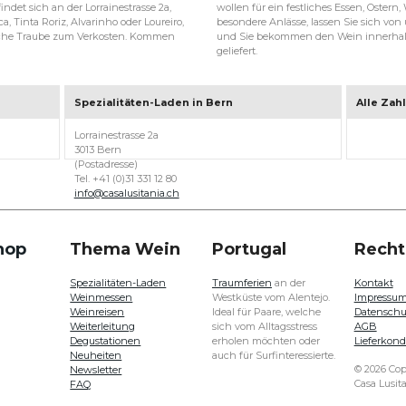
ndet sich an der Lorrainestrasse 2a,
wollen für ein festliches Essen, Ostern
a, Tinta Roriz, Alvarinho oder Loureiro,
besondere Anlässe, lassen Sie sich von 
ische Traube zum Verkosten. Kommen
und Sie bekommen den Wein innerhalb
geliefert.
Spezialitäten-Laden in Bern
Alle Zah
Lorrainestrasse 2a
3013 Bern
(Postadresse)
Tel. +41 (0)31 331 12 80
info@casalusitania.ch
hop
Thema Wein
Portugal
Recht
Spezialitäten-Laden
Traumferien
an der
Kontakt
Weinmessen
Westküste vom Alentejo.
Impressu
Weinreisen
Ideal für Paare, welche
Datenschu
Weiterleitung
sich vom Alltagsstress
AGB
Degustationen
erholen möchten oder
Lieferkond
Neuheiten
auch für Surfinteressierte.
© 2026 Cop
Newsletter
Casa Lusit
FAQ