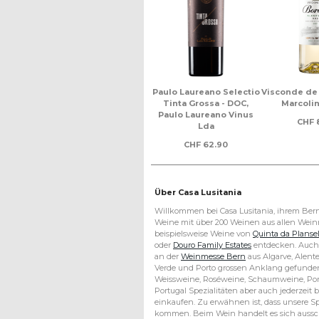
lecta
Quinta da Pinheira
Paulo Laureano Selectio
Visconde de
R, Quinta
Borba - DOC, Marcolino
Tinta Grossa - DOC,
Marcoli
sel
Sêbo
Paulo Laureano Vinus
CHF
8
Lda
90
CHF
21.50
CHF
62.90
©
Kontakt
2026
Über Casa Lusitania
Copyright
Datenschutz
Willkommen bei Casa Lusitania, ihrem Bern
–
Lieferkonditionen
Weine mit über 200 Weinen aus allen Weinr
Casa
beispielsweise Weine von
Quinta da Planse
Lusitania
FAQ
oder
Douro Family Estates
entdecken. Auch 
Bern
Weinreisen
an der
Weinmesse Bern
aus Algarve, Alente
GmbH
Verde und Porto grossen Anklang gefunden
Links
Weissweine, Roséweine, Schaumweine, Port
Portugal Spezialitäten aber auch jederzeit
einkaufen. Zu erwähnen ist, dass unsere Sp
kommen. Beim Wein handelt es sich aussc