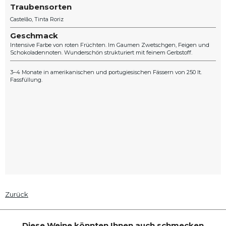
Traubensorten
Castelão
Tinta Roriz
Geschmack
Intensive Farbe von roten Früchten. Im Gaumen Zwetschgen, Feigen und
Schokoladennoten. Wunderschön strukturiert mit feinem Gerbstoff.
3–4 Monate in amerikanischen und portugiesischen Fässern von 250 lt.
Fassfüllung.
Zurück
Diese Weine könnten Ihnen auch schmecken