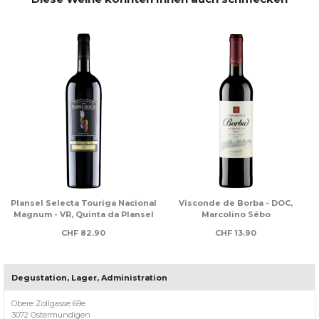
-
Plansel Selecta Touriga Nacional
Visconde de Borba - DOC,
n
Magnum - VR, Quinta da Plansel
Marcolino Sêbo
CHF
82.90
CHF
13.90
Degustation, Lager, Administration
Über
Casa
Obere Zollgasse 69e
Lusitania
3072 Ostermundigen