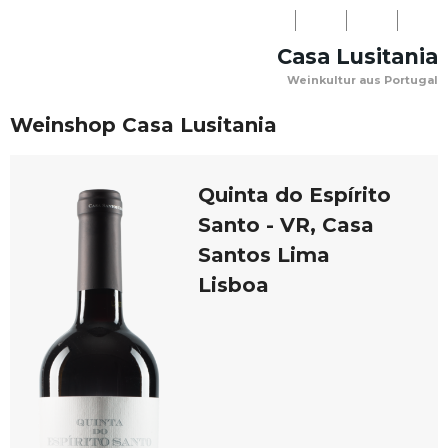
LOGIN
Casa Lusitania
NEWSLETTER
Weinkultur aus Portugal
WARENKORB
PERSÖNLICHE
KONTAKT
(0)
Weinshop Casa Lusitania
BERATUNG:
+41
Quinta do Espírito
(0)31
Santo - VR, Casa
918
Santos Lima
08
Lisboa
03