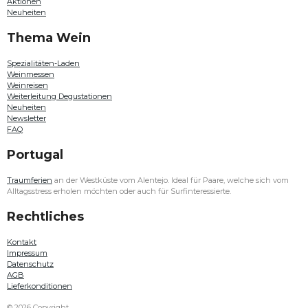
Aktionen
Plansel
Neuheiten
,
Paulo
Thema Wein
Laureano
,
Quinta do
Spezialitäten-Laden
Passadouro
Weinmessen
oder
Weinreisen
Douro
Weiterleitung Degustationen
Family
Neuheiten
Estates
Newsletter
entdecken.
FAQ
Auch
in
Portugal
diesem
Jahr
haben
Traumferien
an der Westküste vom Alentejo. Ideal für Paare, welche sich vom
unsere
Alltagsstress erholen möchten oder auch für Surfinteressierte.
Weine
an
Rechtliches
der
Weinmesse
Kontakt
Bern
Impressum
aus
Datenschutz
Algarve,
AGB
Alentejo,
Lieferkonditionen
Lisboa,
Bairrada,
© 2026 Copyright