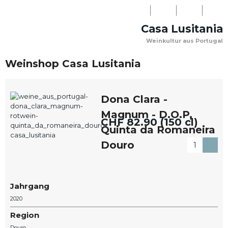
LOGIN
Casa Lusitania
NEWSLETTER
Weinkultur aus Portugal
WARENKORB
PERSÖNLICHE
KONTAKT
(0)
Weinshop Casa Lusitania
BERATUNG:
+41
Dona Clara -
(0)31
Magnum - D.O.P,
918
CHF
82.90 (150 cl)
Quinta da Romaneira
08
Douro
03
Jahrgang
2020
Region
Douro