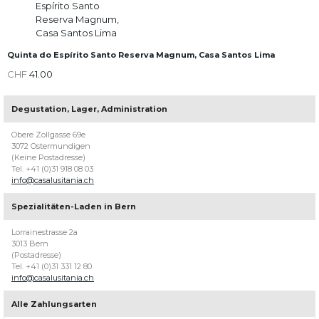
Quinta do Espírito Santo Reserva Magnum, Casa Santos Lima
CHF
41.00
Degustation, Lager, Administration
Über
Casa
Obere Zollgasse 69e
Lusitania
3072 Ostermundigen
(Keine Postadresse)
Willkommen
Tel. +41 (0)31 918 08 03
bei
info@casalusitania.ch
Casa
Lusitania,
Spezialitäten-Laden in Bern
ihrem
Berner
Lorrainestrasse 2a
Weinhändler
3013 Bern
für
(Postadresse)
portugiesische
Tel. +41 (0)31 331 12 80
Weine
info@casalusitania.ch
mit
über
200
Alle Zahlungsarten
Weinen