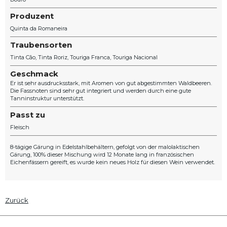
Produzent
Quinta da Romaneira
Traubensorten
Tinta Cão
Tinta Roriz
Touriga Franca
Touriga Nacional
Geschmack
Er ist sehr ausdrucksstark, mit Aromen von gut abgestimmten Waldbeeren.
Die Fassnoten sind sehr gut integriert und werden durch eine gute
Tanninstruktur unterstützt.
Passt zu
Fleisch
8-tägige Gärung in Edelstahlbehältern, gefolgt von der malolaktischen
Gärung, 100% dieser Mischung wird 12 Monate lang in französischen
Eichenfässern gereift, es wurde kein neues Holz für diesen Wein verwendet.
Zurück