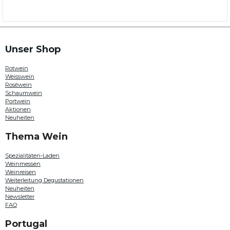
aus
allen
Weinregionen
in
Portugal.
Hier
Unser Shop
können
Sie
Rotwein
beispielsweise
Weisswein
Weine
Roséwein
von
Schaumwein
Quinta
Portwein
da
Aktionen
Plansel
Neuheiten
,
Paulo
Thema Wein
Laureano
,
Quinta do
Spezialitäten-Laden
Passadouro
Weinmessen
oder
Weinreisen
Douro
Weiterleitung Degustationen
Family
Neuheiten
Estates
Newsletter
entdecken.
FAQ
Auch
in
Portugal
diesem