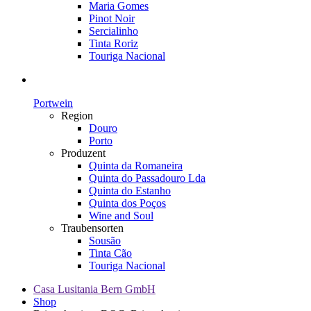
Maria Gomes
Pinot Noir
Sercialinho
Tinta Roriz
Touriga Nacional
Portwein
Region
Douro
Porto
Produzent
Quinta da Romaneira
Quinta do Passadouro Lda
Quinta do Estanho
Quinta dos Poços
Wine and Soul
Traubensorten
Sousão
Tinta Cão
Touriga Nacional
Casa Lusitania Bern GmbH
Shop