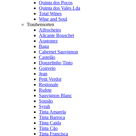
Quinta dos Poços
Quinta dos Vales Lda
Total Wines
Wine and Soul
Traubensorten
Alfrocheiro
Alicante Bouschet
Aragonez
Baga
Cabernet Sauvignon
Castelão
Donzelinho Tinto
Gouveio
Jean
Petit Verdot
Regionale
Rufete
Sauvignon Blanc
Sousão
Syrah
Tinta Amarela
Tinta Barroca
Tinta Caida
Tinta Cão
Tinta Francisca