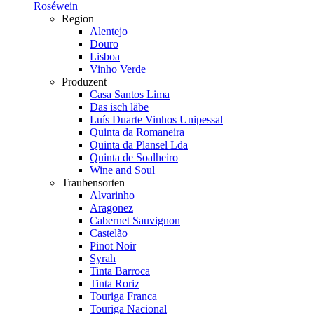
Roséwein
Region
Alentejo
Douro
Lisboa
Vinho Verde
Produzent
Casa Santos Lima
Das isch läbe
Luís Duarte Vinhos Unipessal
Quinta da Romaneira
Quinta da Plansel Lda
Quinta de Soalheiro
Wine and Soul
Traubensorten
Alvarinho
Aragonez
Cabernet Sauvignon
Castelão
Pinot Noir
Syrah
Tinta Barroca
Tinta Roriz
Touriga Franca
Touriga Nacional