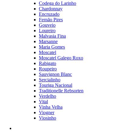
Codega do Larinho
Chardonnay
Encruzado
Fernão Pires
Gouveio
Loureiro
Malvasia Fina
Marsanne
Maria Gomes
Moscatel
Moscatel Galego Roxo
Rabigato
Roupeiro
Sauvignon Blanc
Sercialinho
Touriga Nacional
Traditionelle Rebsorten
Verdelho
Vital
Vinha Velha
Viogner
Viosinho