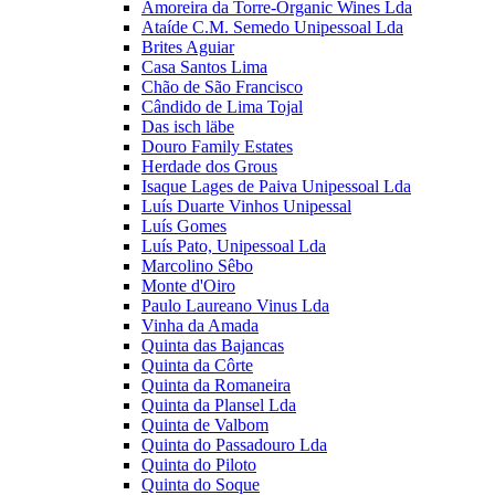
Amoreira da Torre-Organic Wines Lda
Ataíde C.M. Semedo Unipessoal Lda
Brites Aguiar
Casa Santos Lima
Chão de São Francisco
Cândido de Lima Tojal
Das isch läbe
Douro Family Estates
Herdade dos Grous
Isaque Lages de Paiva Unipessoal Lda
Luís Duarte Vinhos Unipessal
Luís Gomes
Luís Pato, Unipessoal Lda
Marcolino Sêbo
Monte d'Oiro
Paulo Laureano Vinus Lda
Vinha da Amada
Quinta das Bajancas
Quinta da Côrte
Quinta da Romaneira
Quinta da Plansel Lda
Quinta de Valbom
Quinta do Passadouro Lda
Quinta do Piloto
Quinta do Soque