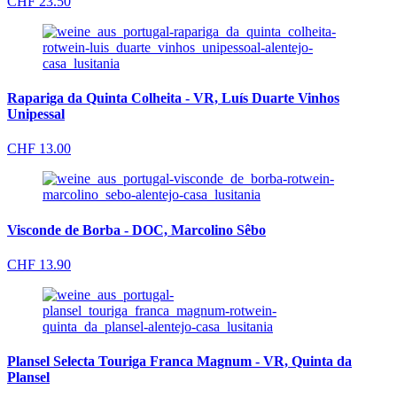
CHF
23.50
Rapariga da Quinta Colheita - VR, Luís Duarte Vinhos
Unipessal
CHF
13.00
Visconde de Borba - DOC, Marcolino Sêbo
CHF
13.90
Plansel Selecta Touriga Franca Magnum - VR, Quinta da
Plansel