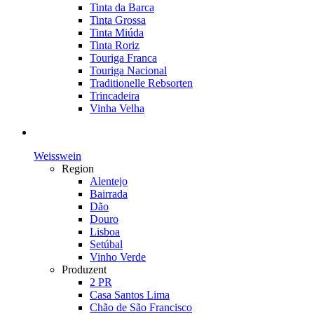
Tinta da Barca
Tinta Grossa
Tinta Miúda
Tinta Roriz
Touriga Franca
Touriga Nacional
Traditionelle Rebsorten
Trincadeira
Vinha Velha
Weisswein
Region
Alentejo
Bairrada
Dão
Douro
Lisboa
Setúbal
Vinho Verde
Produzent
2 PR
Casa Santos Lima
Chão de São Francisco