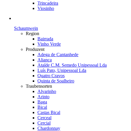
Trincadeira
Viosinho
Schaumwein
Region
Bairrada
Vinho Verde
Produzent
Adega de Cantanhede
Aliança
Ataíde C.M. Semedo Unipessoal Lda
Luís Pato, Unipessoal Lda
Quatro Cravos
Quinta de Soalheiro
Traubensorten
Alvarinho
Arinto
Baga
Bical
Castas Bical
Cerceal
Cercial
Chardonnay