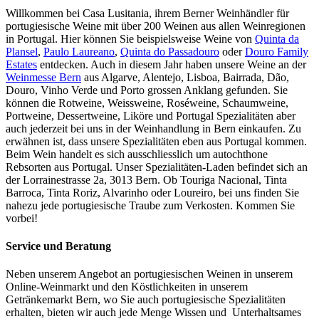
Willkommen bei Casa Lusitania, ihrem Berner Weinhändler für
portugiesische Weine mit über 200 Weinen aus allen Weinregionen
in Portugal. Hier können Sie beispielsweise Weine von
Quinta da
Plansel
,
Paulo Laureano
,
Quinta do Passadouro
oder
Douro Family
Estates
entdecken. Auch in diesem Jahr haben unsere Weine an der
Weinmesse Bern
aus Algarve, Alentejo, Lisboa, Bairrada, Dão,
Douro, Vinho Verde und Porto grossen Anklang gefunden. Sie
können die Rotweine, Weissweine, Roséweine, Schaumweine,
Portweine, Dessertweine, Liköre und Portugal Spezialitäten aber
auch jederzeit bei uns in der Weinhandlung in Bern einkaufen. Zu
erwähnen ist, dass unsere Spezialitäten eben aus Portugal kommen.
Beim Wein handelt es sich ausschliesslich um autochthone
Rebsorten aus Portugal. Unser Spezialitäten-Laden befindet sich an
der Lorrainestrasse 2a, 3013 Bern. Ob Touriga Nacional, Tinta
Barroca, Tinta Roriz, Alvarinho oder Loureiro, bei uns finden Sie
nahezu jede portugiesische Traube zum Verkosten. Kommen Sie
vorbei!
Service und Beratung
Neben unserem Angebot an portugiesischen Weinen in unserem
Online-Weinmarkt und den Köstlichkeiten in unserem
Getränkemarkt Bern, wo Sie auch portugiesische Spezialitäten
erhalten, bieten wir auch jede Menge Wissen und Unterhaltsames