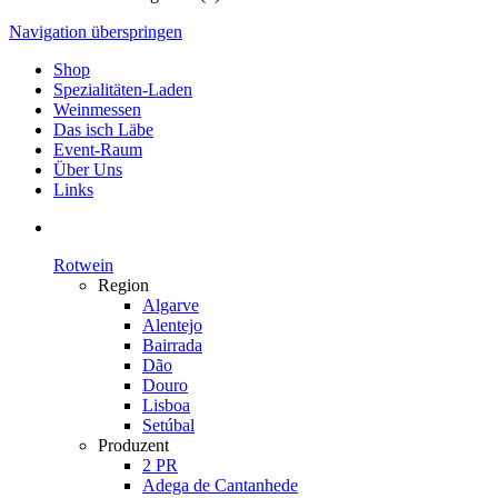
Navigation überspringen
Shop
Spezialitäten-Laden
Weinmessen
Das isch Läbe
Event-Raum
Über Uns
Links
Rotwein
Region
Algarve
Alentejo
Bairrada
Dão
Douro
Lisboa
Setúbal
Produzent
2 PR
Adega de Cantanhede