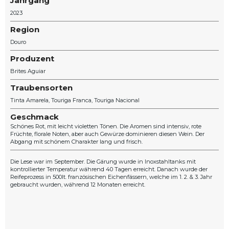
Jahrgang
2023
Region
Douro
Produzent
Brites Aguiar
Traubensorten
Tinta Amarela
Touriga Franca
Touriga Nacional
Geschmack
Schönes Rot, mit leicht violetten Tönen. Die Aromen sind intensiv, rote
Früchte, florale Noten, aber auch Gewürze dominieren diesen Wein. Der
Abgang mit schönem Charakter lang und frisch.
Die Lese war im September. Die Gärung wurde in Inoxstahltanks mit
kontrollierter Temperatur während 40 Tagen erreicht. Danach wurde der
Reifeprozess in 500lt. französischen Eichenfässern, welche im 1. 2. & 3. Jahr
gebraucht wurden, während 12 Monaten erreicht.