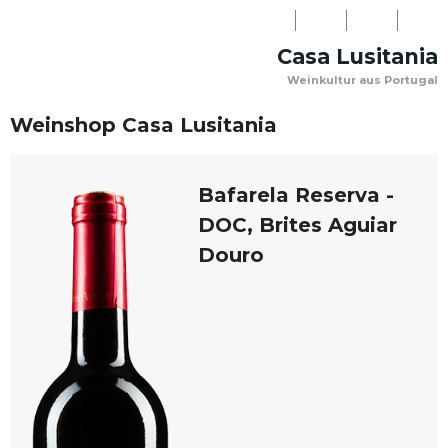
LOGIN
Casa Lusitania
NEWSLETTER
Weinkultur aus Portugal
WARENKORB
PERSÖNLICHE
KONTAKT
(0)
Weinshop Casa Lusitania
BERATUNG:
+41
Bafarela Reserva -
(0)31
DOC, Brites Aguiar
918
Douro
08
03