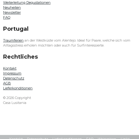
Weiterleitung Degustationen
Family
Neuheiten
Estates
Newsletter
entdecken.
FAQ
Auch
in
Portugal
diesem
Jahr
haben
Traumferien
an der Westküste vom Alentejo. Ideal für Paare, welche sich vom
unsere
Alltagsstress erholen möchten oder auch für Surfinteressierte.
Weine
an
Rechtliches
der
Weinmesse
Kontakt
Bern
Impressum
aus
Datenschutz
Algarve,
AGB
Alentejo,
Lieferkonditionen
Lisboa,
Bairrada,
© 2026 Copyright
Dão,
Casa Lusitania
Douro,
Vinho
Verde
und
Porto
grossen
Anklang
gefunden.
Kontakt
Datenschutz
Lieferkonditionen
FAQ
Weinreisen
Links