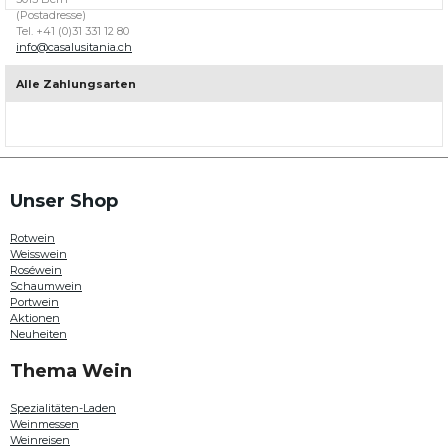
(Postadresse)
portugiesische
Tel. +41 (0)31 331 12 80
Weine
info@casalusitania.ch
mit
über
200
Alle Zahlungsarten
Weinen
aus
allen
Weinregionen
in
Portugal.
Hier
Unser Shop
können
Sie
Rotwein
beispielsweise
Weisswein
Weine
Roséwein
von
Schaumwein
Quinta
Portwein
da
Aktionen
Plansel
Neuheiten
,
Paulo
Thema Wein
Laureano
,
Quinta do
Spezialitäten-Laden
Passadouro
Weinmessen
oder
Weinreisen
Douro