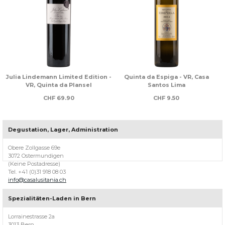
 -
Julia Lindemann Limited Edition -
Quinta da Espiga - VR, Casa
VR, Quinta da Plansel
Santos Lima
CHF
69.90
CHF
9.50
Degustation, Lager, Administration
Über
Casa
Obere Zollgasse 69e
Lusitania
3072 Ostermundigen
(Keine Postadresse)
Willkommen
Tel. +41 (0)31 918 08 03
bei
info@casalusitania.ch
Casa
Lusitania,
Spezialitäten-Laden in Bern
ihrem
Berner
Lorrainestrasse 2a
Weinhändler
3013 Bern
für