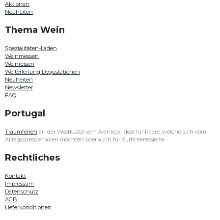
Aktionen
,
Neuheiten
Quinta do
Passadouro
Thema Wein
oder
Douro
Family
Spezialitäten-Laden
Estates
Weinmessen
entdecken.
Weinreisen
Auch
Weiterleitung Degustationen
in
Neuheiten
diesem
Newsletter
Jahr
FAQ
haben
unsere
Portugal
Weine
an
der
Traumferien
an der Westküste vom Alentejo. Ideal für Paare, welche sich vom
Weinmesse
Alltagsstress erholen möchten oder auch für Surfinteressierte.
Bern
aus
Rechtliches
Algarve,
Alentejo,
Kontakt
Lisboa,
Impressum
Bairrada,
Datenschutz
Dão,
AGB
Douro,
Lieferkonditionen
Vinho
Verde