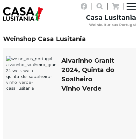
LOGIN
Casa Lusitania
NEWSLETTER
Weinkultur aus Portugal
WARENKORB
PERSÖNLICHE
KONTAKT
(0)
Weinshop Casa Lusitania
BERATUNG:
+41
Alvarinho Granit
(0)31
2024, Quinta do
918
Soalheiro
08
Vinho Verde
03