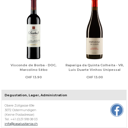
Visconde de Borba - DOC,
Rapariga da Quinta Colheita - VR,
Marcolino Sêbo
Luís Duarte Vinhos Unipessal
CHF
13.90
CHF
13.00
Degustation, Lager, Administration
Über
Casa
Obere Zollgasse 69e
Lusitania
3072 Ostermundigen
(Keine Postadresse)
Willkommen
Tel. +41 (0)31 918 08 03
bei
info@casalusitania.ch
Casa