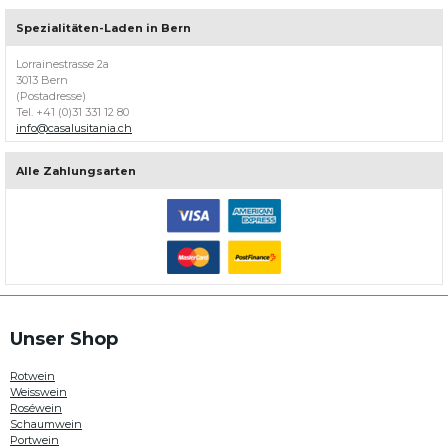
Lusitania,
ihrem
Spezialitäten-Laden in Bern
Berner
Weinhändler
Lorrainestrasse 2a
für
3013 Bern
portugiesische
(Postadresse)
Weine
Tel. +41 (0)31 331 12 80
mit
info@casalusitania.ch
über
200
Weinen
Alle Zahlungsarten
aus
allen
Weinregionen
in
Portugal.
Hier
können
Sie
beispielsweise
Weine
Unser Shop
von
Quinta
Rotwein
da
Weisswein
Plansel
Roséwein
,
Schaumwein
Paulo
Portwein
Laureano