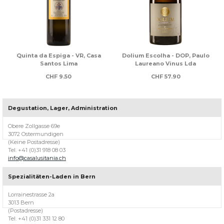
Quinta da Espiga - VR, Casa
Dolium Escolha - DOP, Paulo
Santos Lima
Laureano Vinus Lda
CHF
9.50
CHF
57.90
Degustation, Lager, Administration
Über
Casa
Obere Zollgasse 69e
Lusitania
3072 Ostermundigen
(Keine Postadresse)
Willkommen
Tel. +41 (0)31 918 08 03
bei
info@casalusitania.ch
Casa
Lusitania,
Spezialitäten-Laden in Bern
ihrem
Berner
Lorrainestrasse 2a
Weinhändler
3013 Bern
für
(Postadresse)
portugiesische
Tel. +41 (0)31 331 12 80
Weine