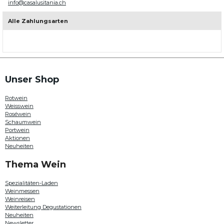
info@casalusitania.ch
mit
über
200
Alle Zahlungsarten
Weinen
aus
allen
Weinregionen
in
Portugal.
Hier
Unser Shop
können
Sie
Rotwein
beispielsweise
Weisswein
Weine
Roséwein
von
Schaumwein
Quinta
Portwein
da
Aktionen
Plansel
Neuheiten
,
Paulo
Thema Wein
Laureano
,
Quinta do
Spezialitäten-Laden
Passadouro
Weinmessen
oder
Weinreisen
Douro
Weiterleitung Degustationen
Family
Neuheiten
Estates
Newsletter