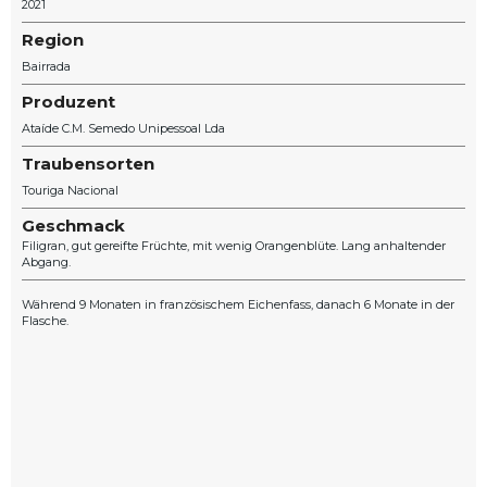
2021
Region
Bairrada
Produzent
Ataíde C.M. Semedo Unipessoal Lda
Traubensorten
Touriga Nacional
Geschmack
Filigran, gut gereifte Früchte, mit wenig Orangenblüte. Lang anhaltender
Abgang.
Während 9 Monaten in französischem Eichenfass, danach 6 Monate in der
Flasche.