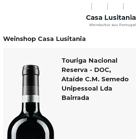
LOGIN
Casa Lusitania
NEWSLETTER
Weinkultur aus Portugal
WARENKORB
PERSÖNLICHE
KONTAKT
(0)
Weinshop Casa Lusitania
BERATUNG:
+41
Touriga Nacional
(0)31
Reserva - DOC,
918
Ataíde C.M. Semedo
08
Unipessoal Lda
03
Bairrada