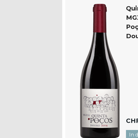
Qui
MGX
Po
Do
CH