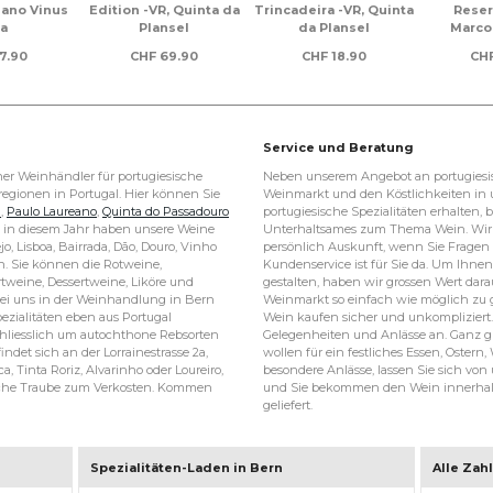
eano Vinus
Edition -VR, Quinta da
Trincadeira -VR, Quinta
Reser
a
Plansel
da Plansel
Marco
7.90
CHF
69.90
CHF
18.90
CH
Service und Beratung
er Weinhändler für portugiesische
Neben unserem Angebot an portugiesi
egionen in Portugal. Hier können Sie
Weinmarkt und den Köstlichkeiten in
l
,
Paulo Laureano
,
Quinta do Passadouro
portugiesische Spezialitäten erhalten
in diesem Jahr haben unsere Weine
Unterhaltsames zum Thema Wein. Wir 
jo, Lisboa, Bairrada, Dão, Douro, Vinho
persönlich Auskunft, wenn Sie Frage
. Sie können die Rotweine,
Kundenservice ist für Sie da. Um Ihn
weine, Dessertweine, Liköre und
gestalten, haben wir grossen Wert dara
 bei uns in der Weinhandlung in Bern
Weinmarkt so einfach wie möglich zu ge
ezialitäten eben aus Portugal
Wein kaufen sicher und unkompliziert. 
hliesslich um autochthone Rebsorten
Gelegenheiten und Anlässe an. Ganz gl
ndet sich an der Lorrainestrasse 2a,
wollen für ein festliches Essen, Ostern
a, Tinta Roriz, Alvarinho oder Loureiro,
besondere Anlässe, lassen Sie sich von 
ische Traube zum Verkosten. Kommen
und Sie bekommen den Wein innerhalb
geliefert.
Spezialitäten-Laden in Bern
Alle Zah