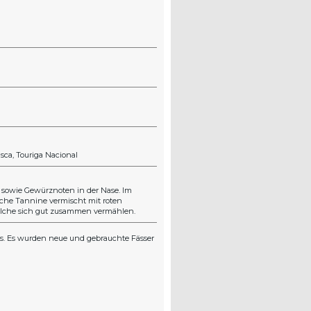
isca
Touriga Nacional
 sowie Gewürznoten in der Nase. Im
che Tannine vermischt mit roten
elche sich gut zusammen vermählen.
ss. Es wurden neue und gebrauchte Fässer