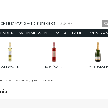
ia
HE BERATUNG: +41 (0)31 918 08 03
-LADEN
WEINMESSEN
DAS ISCH LÄBE
EVENT-R
WEISSWEIN
ROSÉWEIN
SCHAUMWEI
uinta dos Poços MGXXI, Quinta dos Poços
nia