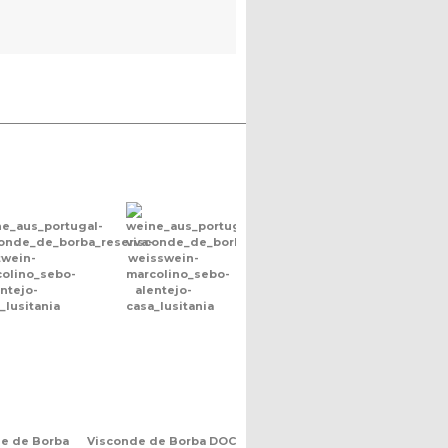
e de Borba
Visconde de Borba DOC,
Plansel Selecta Reserva
Quinta d