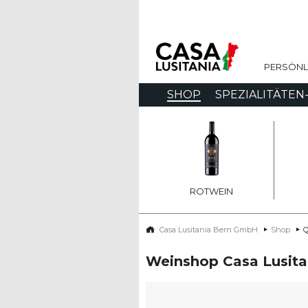
Casa
Lusitan
PERSÖNLIC
Weinkultur
aus
SHOP
SPEZIALITÄTEN
Portugal
ROTWEIN
Casa Lusitania Bern GmbH
Shop
Q
Weinshop Casa Lusita