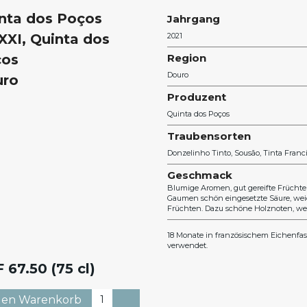
nta dos Poços
Jahrgang
XI, Quinta dos
2021
ços
Region
Douro
uro
Produzent
Quinta dos Poços
Traubensorten
Donzelinho Tinto
Sousão
Tinta Franc
Geschmack
Blumige Aromen, gut gereifte Früchte
Gaumen schön eingesetzte Säure, wei
Früchten. Dazu schöne Holznoten, w
18 Monate in französischem Eichenfa
verwendet.
F
67.50 (75 cl)