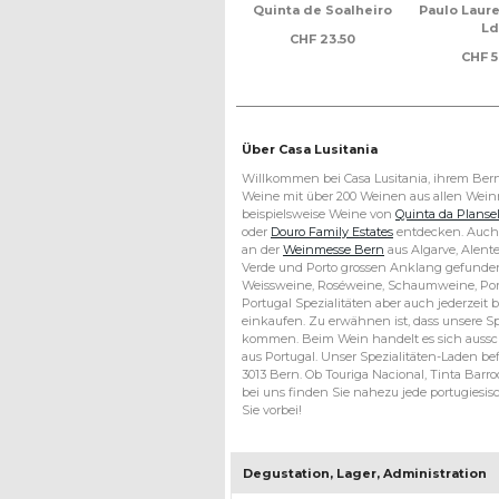
R, Luís
Reserva - VR, Casa
Quinta de Soalheiro
Paulo Laur
Unipessal
Santos Lima
Ld
CHF
23.50
00
CHF
19.50
CHF
5
©
Kontakt
2026
Über Casa Lusitania
Copyright
Datenschutz
Willkommen bei Casa Lusitania, ihrem Bern
–
Lieferkonditionen
Weine mit über 200 Weinen aus allen Weinr
Casa
beispielsweise Weine von
Quinta da Planse
Lusitania
FAQ
oder
Douro Family Estates
entdecken. Auch 
Bern
Weinreisen
an der
Weinmesse Bern
aus Algarve, Alente
GmbH
Verde und Porto grossen Anklang gefunden
Links
Weissweine, Roséweine, Schaumweine, Port
Portugal Spezialitäten aber auch jederzeit
einkaufen. Zu erwähnen ist, dass unsere Sp
kommen. Beim Wein handelt es sich aussc
aus Portugal. Unser Spezialitäten-Laden befi
3013 Bern. Ob Touriga Nacional, Tinta Barroc
bei uns finden Sie nahezu jede portugies
Sie vorbei!
Degustation, Lager, Administration