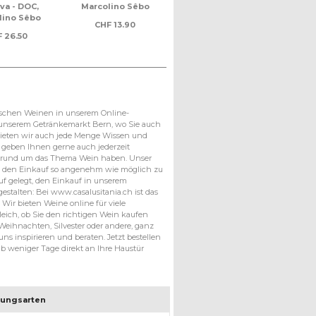
va - DOC,
Marcolino Sêbo
-VR, Quinta da Plansel
Reserv
lino Sêbo
Sa
CHF
13.90
CHF
47.50
F
26.50
schen Weinen in unserem Online-
 unserem Getränkemarkt Bern, wo Sie auch
, bieten wir auch jede Menge Wissen und
geben Ihnen gerne auch jederzeit
n rund um das Thema Wein haben. Unser
en den Einkauf so angenehm wie möglich zu
uf gelegt, den Einkauf in unserem
stalten: Bei www.casalusitania.ch ist das
Wir bieten Weine online für viele
eich, ob Sie den richtigen Wein kaufen
, Weihnachten, Silvester oder andere, ganz
uns inspirieren und beraten. Jetzt bestellen
 weniger Tage direkt an Ihre Haustür
lungsarten