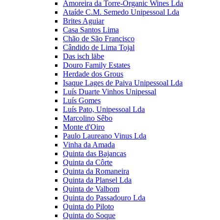
Amoreira da Torre-Organic Wines Lda
Ataíde C.M. Semedo Unipessoal Lda
Brites Aguiar
Casa Santos Lima
Chão de São Francisco
Cândido de Lima Tojal
Das isch läbe
Douro Family Estates
Herdade dos Grous
Isaque Lages de Paiva Unipessoal Lda
Luís Duarte Vinhos Unipessal
Luís Gomes
Luís Pato, Unipessoal Lda
Marcolino Sêbo
Monte d'Oiro
Paulo Laureano Vinus Lda
Vinha da Amada
Quinta das Bajancas
Quinta da Côrte
Quinta da Romaneira
Quinta da Plansel Lda
Quinta de Valbom
Quinta do Passadouro Lda
Quinta do Piloto
Quinta do Soque