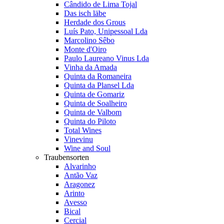
Cândido de Lima Tojal
Das isch läbe
Herdade dos Grous
Luís Pato, Unipessoal Lda
Marcolino Sêbo
Monte d'Oiro
Paulo Laureano Vinus Lda
Vinha da Amada
Quinta da Romaneira
Quinta da Plansel Lda
Quinta de Gomariz
Quinta de Soalheiro
Quinta de Valbom
Quinta do Piloto
Total Wines
Vinevinu
Wine and Soul
Traubensorten
Alvarinho
Antão Vaz
Aragonez
Arinto
Avesso
Bical
Cercial