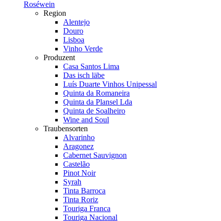
Roséwein
Region
Alentejo
Douro
Lisboa
Vinho Verde
Produzent
Casa Santos Lima
Das isch läbe
Luís Duarte Vinhos Unipessal
Quinta da Romaneira
Quinta da Plansel Lda
Quinta de Soalheiro
Wine and Soul
Traubensorten
Alvarinho
Aragonez
Cabernet Sauvignon
Castelão
Pinot Noir
Syrah
Tinta Barroca
Tinta Roriz
Touriga Franca
Touriga Nacional