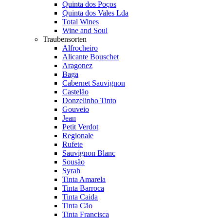
Quinta dos Poços
Quinta dos Vales Lda
Total Wines
Wine and Soul
Traubensorten
Alfrocheiro
Alicante Bouschet
Aragonez
Baga
Cabernet Sauvignon
Castelão
Donzelinho Tinto
Gouveio
Jean
Petit Verdot
Regionale
Rufete
Sauvignon Blanc
Sousão
Syrah
Tinta Amarela
Tinta Barroca
Tinta Caida
Tinta Cão
Tinta Francisca