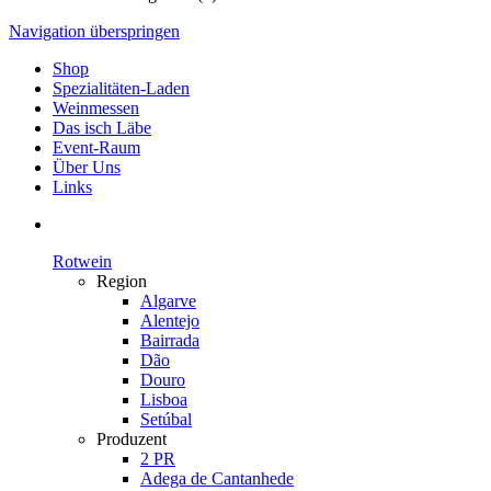
Navigation überspringen
Shop
Spezialitäten-Laden
Weinmessen
Das isch Läbe
Event-Raum
Über Uns
Links
Rotwein
Region
Algarve
Alentejo
Bairrada
Dão
Douro
Lisboa
Setúbal
Produzent
2 PR
Adega de Cantanhede