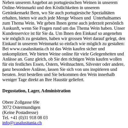
Neben unserem Angebot an portugiesischen Weinen in unserem
Online-Weinmarkt und den Köstlichkeiten in unserem
Getränkemarkt Bern, wo Sie auch portugiesische Spezialitäten
erhalten, bieten wir auch jede Menge Wissen und Unterhaltsames
zum Thema Wein. Wir geben Ihnen gerne auch jederzeit persönlich
Auskunft, wenn Sie Fragen rund um das Thema Wein haben. Unser
Kundenservice ist für Sie da. Um Ihnen den Einkauf so angenehm
wie möglich zu gestalten, haben wir grossen Wert darauf gelegt, den
Einkauf in unserem Weinmarkt so einfach wie möglich zu gestalten:
Bei www.casalusitania.ch ist das Wein kaufen sicher und
unkompliziert. Wir bieten Weine online für viele Gelegenheiten und
Anlässe an. Ganz gleich, ob Sie den richtigen Wein kaufen wollen
für ein festliches Essen, Ostern, Weihnachten, Silvester oder andere,
ganz besondere Anlässe, lassen Sie sich von uns inspirieren und
beraten. Jetzt bestellen und Sie bekommen den Wein innerhalb
weniger Tage direkt an Ihre Haustür geliefert.
Degustation, Lager, Administration
Obere Zollgasse 69e
3072 Ostermundigen
(Keine Postadresse)
Tel. +41 (0)31 918 08 03
info@casalusitania.ch