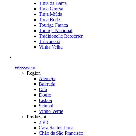
Tinta da Barca
Tinta Grossa
Tinta Miúda
Tinta Roriz
Touriga Franca
Touriga Nacional
Traditionelle Rebsorten
Trincadeira
Vinha Velha
Weisswein
Region
Alentejo
Bairrada
Dão
Douro
Lisboa
Setúbal
Vinho Verde
Produzent
2 PR
Casa Santos Lima
Chão de São Francisco