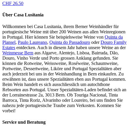
CHF
26.50
Über Casa Lusitania
Willkommen bei Casa Lusitania, ihrem Berner Weinhändler für
portugiesische Weine mit über 200 Weinen aus allen Weinregionen
in Portugal. Hier können Sie beispielsweise Weine von
Quinta da
Plansel
,
Paulo Laureano
,
Quinta do Passadouro
oder
Douro Family
Estates
entdecken. Auch in diesem Jahr haben unsere Weine an der
Weinmesse Bern
aus Algarve, Alentejo, Lisboa, Bairrada, Dão,
Douro, Vinho Verde und Porto grossen Anklang gefunden. Sie
können die Rotweine, Weissweine, Roséweine, Schaumweine,
Portweine, Dessertweine, Liköre und Portugal Spezialitäten aber
auch jederzeit bei uns in der Weinhandlung in Bern einkaufen. Zu
erwähnen ist, dass unsere Spezialitäten eben aus Portugal kommen.
Beim Wein handelt es sich ausschliesslich um autochthone
Rebsorten aus Portugal. Unser Spezialitäten-Laden befindet sich an
der Lorrainestrasse 2a, 3013 Bern. Ob Touriga Nacional, Tinta
Barroca, Tinta Roriz, Alvarinho oder Loureiro, bei uns finden Sie
nahezu jede portugiesische Traube zum Verkosten. Kommen Sie
vorbei!
Service und Beratung