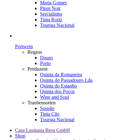
Maria Gomes
Pinot Noir
Sercialinho
Tinta Roriz
Touriga Nacional
Portwein
Region
Douro
Porto
Produzent
Quinta da Romaneira
Quinta do Passadouro Lda
Quinta do Estanho
Quinta dos Poços
Wine and Soul
Traubensorten
Sousão
Tinta Cão
Touriga Nacional
Casa Lusitania Bern GmbH
Shop