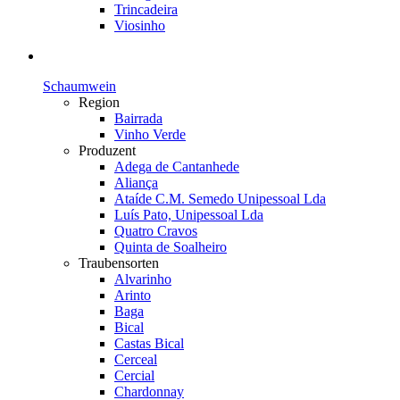
Trincadeira
Viosinho
Schaumwein
Region
Bairrada
Vinho Verde
Produzent
Adega de Cantanhede
Aliança
Ataíde C.M. Semedo Unipessoal Lda
Luís Pato, Unipessoal Lda
Quatro Cravos
Quinta de Soalheiro
Traubensorten
Alvarinho
Arinto
Baga
Bical
Castas Bical
Cerceal
Cercial
Chardonnay