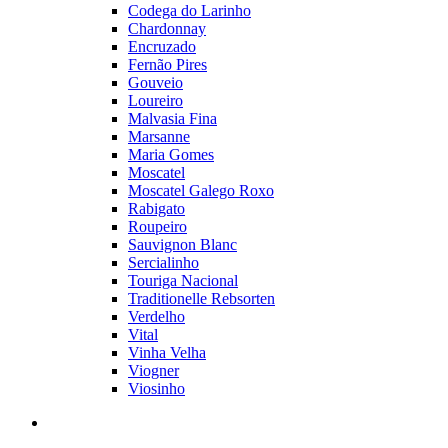
Codega do Larinho
Chardonnay
Encruzado
Fernão Pires
Gouveio
Loureiro
Malvasia Fina
Marsanne
Maria Gomes
Moscatel
Moscatel Galego Roxo
Rabigato
Roupeiro
Sauvignon Blanc
Sercialinho
Touriga Nacional
Traditionelle Rebsorten
Verdelho
Vital
Vinha Velha
Viogner
Viosinho