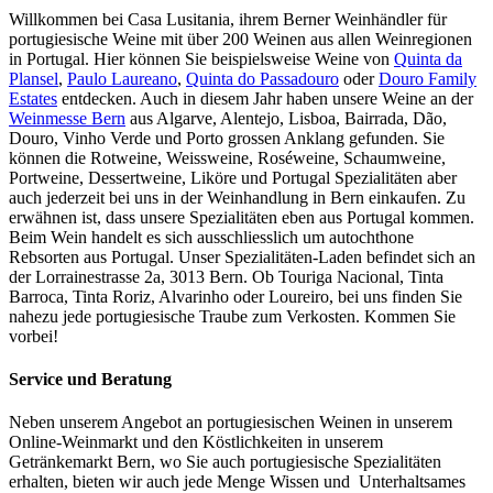
Willkommen bei Casa Lusitania, ihrem Berner Weinhändler für
portugiesische Weine mit über 200 Weinen aus allen Weinregionen
in Portugal. Hier können Sie beispielsweise Weine von
Quinta da
Plansel
,
Paulo Laureano
,
Quinta do Passadouro
oder
Douro Family
Estates
entdecken. Auch in diesem Jahr haben unsere Weine an der
Weinmesse Bern
aus Algarve, Alentejo, Lisboa, Bairrada, Dão,
Douro, Vinho Verde und Porto grossen Anklang gefunden. Sie
können die Rotweine, Weissweine, Roséweine, Schaumweine,
Portweine, Dessertweine, Liköre und Portugal Spezialitäten aber
auch jederzeit bei uns in der Weinhandlung in Bern einkaufen. Zu
erwähnen ist, dass unsere Spezialitäten eben aus Portugal kommen.
Beim Wein handelt es sich ausschliesslich um autochthone
Rebsorten aus Portugal. Unser Spezialitäten-Laden befindet sich an
der Lorrainestrasse 2a, 3013 Bern. Ob Touriga Nacional, Tinta
Barroca, Tinta Roriz, Alvarinho oder Loureiro, bei uns finden Sie
nahezu jede portugiesische Traube zum Verkosten. Kommen Sie
vorbei!
Service und Beratung
Neben unserem Angebot an portugiesischen Weinen in unserem
Online-Weinmarkt und den Köstlichkeiten in unserem
Getränkemarkt Bern, wo Sie auch portugiesische Spezialitäten
erhalten, bieten wir auch jede Menge Wissen und Unterhaltsames