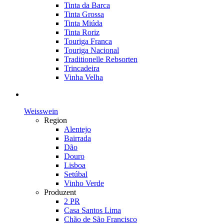
Tinta da Barca
Tinta Grossa
Tinta Miúda
Tinta Roriz
Touriga Franca
Touriga Nacional
Traditionelle Rebsorten
Trincadeira
Vinha Velha
Weisswein
Region
Alentejo
Bairrada
Dão
Douro
Lisboa
Setúbal
Vinho Verde
Produzent
2 PR
Casa Santos Lima
Chão de São Francisco