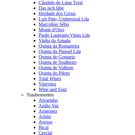
Cândido de Lima Tojal
Das isch läbe
Herdade dos Grous
Luís Pato, Unipessoal Lda
Marcolino Sêbo
Monte d'Oiro
Paulo Laureano Vinus Lda
Vinha da Amada
Quinta da Romaneira
Quinta da Plansel Lda
Quinta de Gomariz
Quinta de Soalheiro
Quinta de Valbom
Quinta do Piloto
Total Wines
Vinevinu
Wine and Soul
Traubensorten
Alvarinho
Antão Vaz
Aragonez
Arinto
Avesso
Bical
Cercial