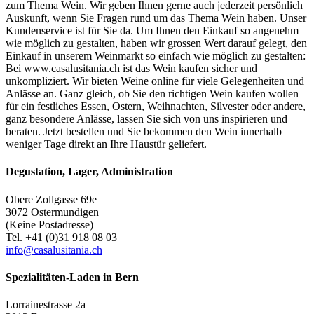
zum Thema Wein. Wir geben Ihnen gerne auch jederzeit persönlich
Auskunft, wenn Sie Fragen rund um das Thema Wein haben. Unser
Kundenservice ist für Sie da. Um Ihnen den Einkauf so angenehm
wie möglich zu gestalten, haben wir grossen Wert darauf gelegt, den
Einkauf in unserem Weinmarkt so einfach wie möglich zu gestalten:
Bei www.casalusitania.ch ist das Wein kaufen sicher und
unkompliziert. Wir bieten Weine online für viele Gelegenheiten und
Anlässe an. Ganz gleich, ob Sie den richtigen Wein kaufen wollen
für ein festliches Essen, Ostern, Weihnachten, Silvester oder andere,
ganz besondere Anlässe, lassen Sie sich von uns inspirieren und
beraten. Jetzt bestellen und Sie bekommen den Wein innerhalb
weniger Tage direkt an Ihre Haustür geliefert.
Degustation, Lager, Administration
Obere Zollgasse 69e
3072 Ostermundigen
(Keine Postadresse)
Tel. +41 (0)31 918 08 03
info@casalusitania.ch
Spezialitäten-Laden in Bern
Lorrainestrasse 2a