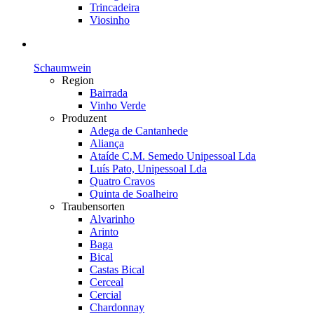
Trincadeira
Viosinho
Schaumwein
Region
Bairrada
Vinho Verde
Produzent
Adega de Cantanhede
Aliança
Ataíde C.M. Semedo Unipessoal Lda
Luís Pato, Unipessoal Lda
Quatro Cravos
Quinta de Soalheiro
Traubensorten
Alvarinho
Arinto
Baga
Bical
Castas Bical
Cerceal
Cercial
Chardonnay