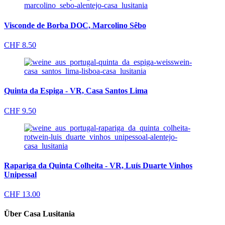
Visconde de Borba DOC, Marcolino Sêbo
CHF
8.50
Quinta da Espiga - VR, Casa Santos Lima
CHF
9.50
Rapariga da Quinta Colheita - VR, Luís Duarte Vinhos
Unipessal
CHF
13.00
Über Casa Lusitania