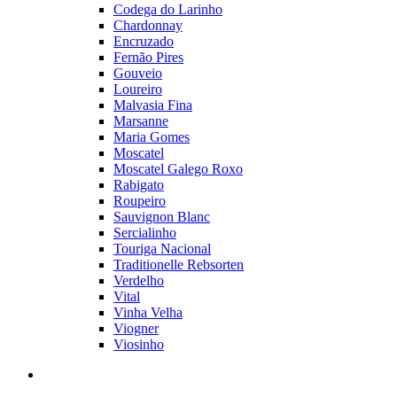
Codega do Larinho
Chardonnay
Encruzado
Fernão Pires
Gouveio
Loureiro
Malvasia Fina
Marsanne
Maria Gomes
Moscatel
Moscatel Galego Roxo
Rabigato
Roupeiro
Sauvignon Blanc
Sercialinho
Touriga Nacional
Traditionelle Rebsorten
Verdelho
Vital
Vinha Velha
Viogner
Viosinho