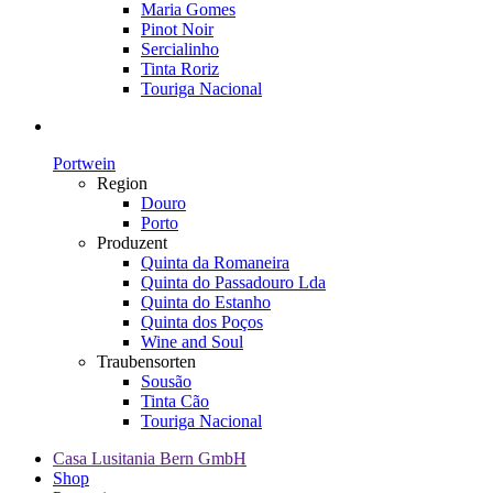
Maria Gomes
Pinot Noir
Sercialinho
Tinta Roriz
Touriga Nacional
Portwein
Region
Douro
Porto
Produzent
Quinta da Romaneira
Quinta do Passadouro Lda
Quinta do Estanho
Quinta dos Poços
Wine and Soul
Traubensorten
Sousão
Tinta Cão
Touriga Nacional
Casa Lusitania Bern GmbH
Shop