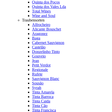
Quinta dos Poços
Quinta dos Vales Lda
Total Wines
Wine and Soul
Traubensorten
Alfrocheiro
Alicante Bouschet
Aragonez
Baga
Cabernet Sauvignon
Castelão
Donzelinho Tinto
Gouveio
Jean
Petit Verdot
Regionale
Rufete
Sauvignon Blanc
Sousão
Syrah
Tinta Amarela
Tinta Barroca
Tinta Caida
Tinta Cão
Tinta Francisca