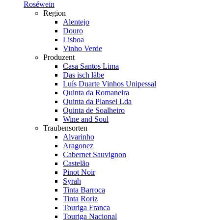
Roséwein
Region
Alentejo
Douro
Lisboa
Vinho Verde
Produzent
Casa Santos Lima
Das isch läbe
Luís Duarte Vinhos Unipessal
Quinta da Romaneira
Quinta da Plansel Lda
Quinta de Soalheiro
Wine and Soul
Traubensorten
Alvarinho
Aragonez
Cabernet Sauvignon
Castelão
Pinot Noir
Syrah
Tinta Barroca
Tinta Roriz
Touriga Franca
Touriga Nacional