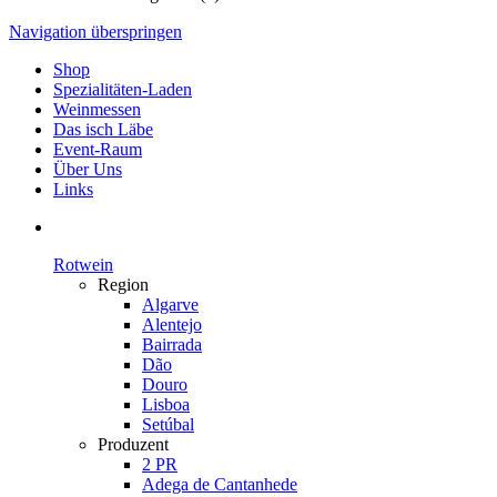
Navigation überspringen
Shop
Spezialitäten-Laden
Weinmessen
Das isch Läbe
Event-Raum
Über Uns
Links
Rotwein
Region
Algarve
Alentejo
Bairrada
Dão
Douro
Lisboa
Setúbal
Produzent
2 PR
Adega de Cantanhede