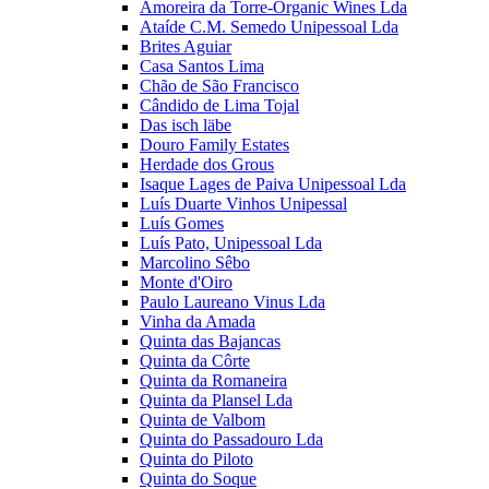
Amoreira da Torre-Organic Wines Lda
Ataíde C.M. Semedo Unipessoal Lda
Brites Aguiar
Casa Santos Lima
Chão de São Francisco
Cândido de Lima Tojal
Das isch läbe
Douro Family Estates
Herdade dos Grous
Isaque Lages de Paiva Unipessoal Lda
Luís Duarte Vinhos Unipessal
Luís Gomes
Luís Pato, Unipessoal Lda
Marcolino Sêbo
Monte d'Oiro
Paulo Laureano Vinus Lda
Vinha da Amada
Quinta das Bajancas
Quinta da Côrte
Quinta da Romaneira
Quinta da Plansel Lda
Quinta de Valbom
Quinta do Passadouro Lda
Quinta do Piloto
Quinta do Soque