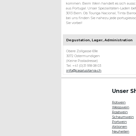
kommen. Beim Wein handelt es sich aussc
aus Portugal. Unser Spezialitäten-Laden befi
3013 Bern. Ob Touriga Nacional, Tinta Barroc
bei uns finden Sie nahezu jede portugies
Sie vorbei!
Degustation, Lager, Administration
Obere Zollgasse 69e
3072 Ostermundigen
(Keine Postadresse)
Tel. +41 (0)31 918 08 03
info@casalusitania.ch
Unser S
Rotwein
Weisswein
Roséwein
Schaumwein
Portwein
Aktionen
Neuheiten