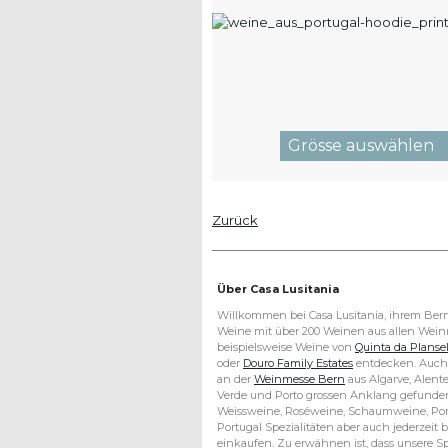
Zurück
©
Kontakt
2026
Über Casa Lusitania
Copyright
Datenschutz
Willkommen bei Casa Lusitania, ihrem Bern
–
Lieferkonditionen
Weine mit über 200 Weinen aus allen Weinr
Casa
beispielsweise Weine von
Quinta da Planse
Lusitania
FAQ
oder
Douro Family Estates
entdecken. Auch 
Bern
Weinreisen
an der
Weinmesse Bern
aus Algarve, Alente
GmbH
Verde und Porto grossen Anklang gefunden
Links
Weissweine, Roséweine, Schaumweine, Port
Portugal Spezialitäten aber auch jederzeit
einkaufen. Zu erwähnen ist, dass unsere Sp