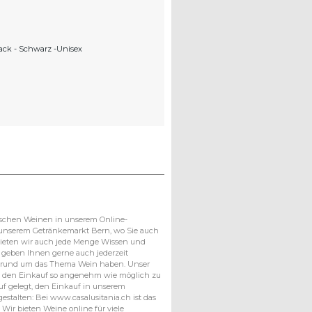
ack
- Schwarz
-Unisex
schen Weinen in unserem Online-
 unserem Getränkemarkt Bern, wo Sie auch
, bieten wir auch jede Menge Wissen und
geben Ihnen gerne auch jederzeit
n rund um das Thema Wein haben. Unser
en den Einkauf so angenehm wie möglich zu
uf gelegt, den Einkauf in unserem
stalten: Bei www.casalusitania.ch ist das
Wir bieten Weine online für viele