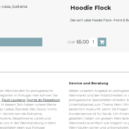
Hoodie Flock
Das isch Läbe Hoodie Flock
-Front & B
65.00
CHF
Service und Beratung
er Weinhändler für portugiesische
Neben unserem Angebot an portugiesi
egionen in Portugal. Hier können Sie
Weinmarkt und den Köstlichkeiten in
l
,
Paulo Laureano
,
Quinta do Passadouro
portugiesische Spezialitäten erhalten
in diesem Jahr haben unsere Weine
Unterhaltsames zum Thema Wein. Wir 
jo, Lisboa, Bairrada, Dão, Douro, Vinho
persönlich Auskunft, wenn Sie Frage
. Sie können die Rotweine,
Kundenservice ist für Sie da. Um Ihn
weine, Dessertweine, Liköre und
gestalten, haben wir grossen Wert dara
 bei uns in der Weinhandlung in Bern
Weinmarkt so einfach wie möglich zu ge
ezialitäten eben aus Portugal
Wein kaufen sicher und unkompliziert. 