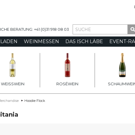
ia
HE BERATUNG: +41 (0)31 918 08 03
-LADEN
WEINMESSEN
DAS ISCH LÄBE
EVENT-R
WEISSWEIN
ROSÉWEIN
SCHAUMWEI
erchandise
Hoodie Flock
itania