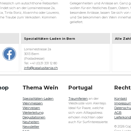
hliesslich um autochthone Rebsorten
Gelegenheiten und Anlässe an. Ganz gl
ndet sich an der Lorrainestrasse 2a,
wollen für ein festliches Essen, Ostern
a, Tinta Roriz, Alvarinho oder Loureiro,
besondere Anlässe, lassen Sie sich von 
ische Traube zum Verkosten. Kommen
und Sie bekommen den Wein innerhalb
geliefert.
Spezialitäten-Laden in Bern
Alle Zah
Lorrainestrasse 2a
3013 Bern
(Postadresse)
Tel. +41 (0)31 331 12 80
info@casalusitania.ch
hop
Thema Wein
Portugal
Recht
Spezialitäten-Laden
Traumferien
an der
Kontakt
Weinmessen
Westküste vom Alentejo.
Impressu
Weinreisen
Ideal für Paare, welche
Datenschu
Weiterleitung
sich vom Alltagsstress
AGB
Degustationen
erholen möchten oder
Lieferkond
Neuheiten
auch für Surfinteressierte.
© 2026 Cop
Newsletter