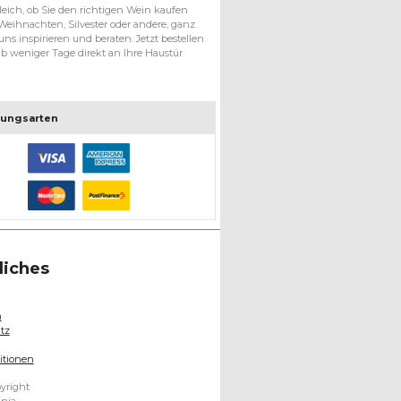
eich, ob Sie den richtigen Wein kaufen
, Weihnachten, Silvester oder andere, ganz
uns inspirieren und beraten. Jetzt bestellen
 weniger Tage direkt an Ihre Haustür
lungsarten
liches
m
tz
itionen
yright