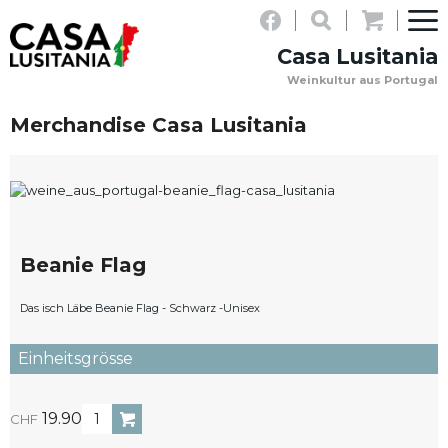
LOGIN
Casa Lusitania
NEWSLETTER
Weinkultur aus Portugal
WARENKORB
PERSÖNLICHE
KONTAKT
(0)
Merchandise Casa Lusitania
BERATUNG:
+41
(0)31
918
Beanie Flag
08
03
Das isch Läbe Beanie Flag
- Schwarz
-Unisex
19.90
CHF