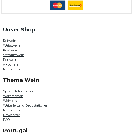
Portugal.
Hier
können
Sie
beispielsweise
Weine
Unser Shop
von
Quinta
Rotwein
da
Weisswein
Plansel
Roséwein
,
Schaumwein
Paulo
Portwein
Laureano
Aktionen
,
Neuheiten
Quinta do
Passadouro
Thema Wein
oder
Douro
Family
Spezialitäten-Laden
Estates
Weinmessen
entdecken.
Weinreisen
Auch
Weiterleitung Degustationen
in
Neuheiten
diesem
Newsletter
Jahr
FAQ
haben
unsere
Portugal
Weine